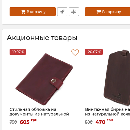
В корзину
В корзину
Акционные товары
-19.97 %
-20.07 %
Стильная обложка на
Винтажная бирка на
документы из натуральной
из натуральной кожи
кожи Shvigel 16520 Бордовый
16555 Коричневый
грн
грн
605
470
756
588
Артикул:
16520
Артикул:
16555