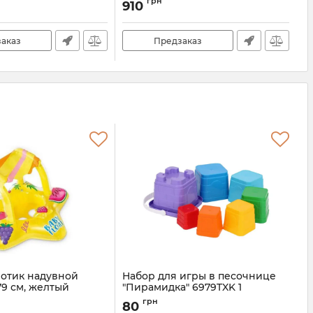
Артикул:
M 4073-8
грн
910
R(Green)
аказ
Предзаказ
лотик надувной
Набор для игры в песочнице
 79 см, желтый
"Пирамидка" 6979TXK 1
ведерко, 6 пасочек
3
грн
80
Артикул:
6979TXK