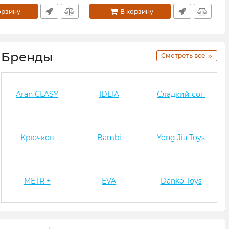
орзину
В корзину
Бренды
Смотреть все
Aran CLASY
IDEIA
Сладкий сон
Крючков
Bambi
Yong Jia Toys
METR +
EVA
Danko Toys