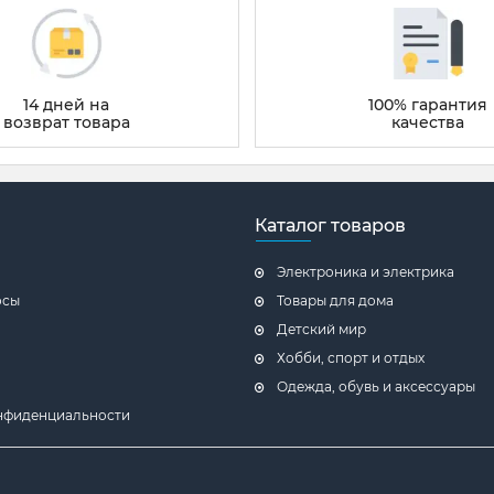
a простой и понятный интерфейс сайта для покупателя
 пользоваться фильтром что сократит ваше время
14 дней на
100% гарантия
ли иной товар для вас и вашей семьи с
возврат товара
качества
Т"
Каталог товаров
Электроника и электрика
осы
Товары для дома
Детский мир
Хобби, спорт и отдых
Одежда, обувь и аксессуары
нфиденциальности