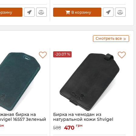
орзину
В корзину
Смотреть все
-20.07 %
жаная бирка на
Бирка на чемодан из
vigel 16557 Зеленый
натуральной кожи Shvigel
16554 Черный
рн
грн
470
588
Артикул:
16554