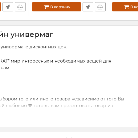
В корзину
В к
айн универмаг
н универмаге дисконтных цен.
КАТ" мир интересных и необходимых вещей для
инам.
бором того или иного товара независимо от того Вы
ой любовью 🧡 готовы вам презентовать товар из
 партнер.