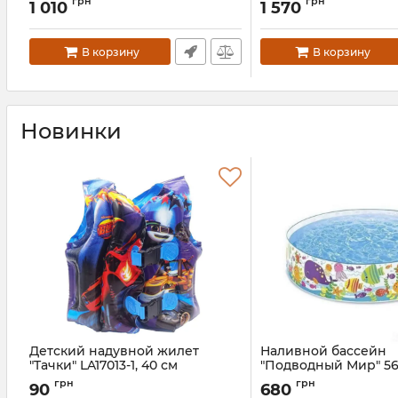
грн
грн
1 010
1 570
Артикул:
58435
Артикул:
57172(Pink)
В корзину
В корзину
Новинки
Детский надувной жилет
Наливной бассейн
"Tачки" LA17013-1, 40 см
"Подводный Мир" 56
л
Артикул:
LA17013-1
грн
грн
90
680
Артикул:
56452NP