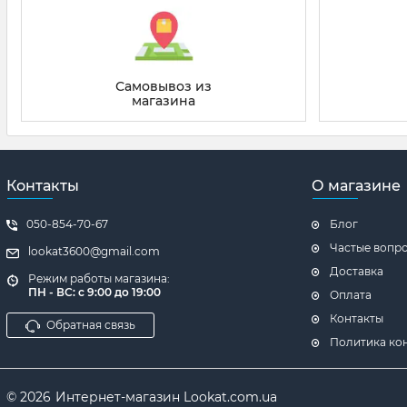
Главное преимущество Интернет-магазина Lookat.com.u
так же очень удобно при поиске определённых товаров
которое можно посвятить своим родным и близким.
Самовывоз из
Цель компании сделать как можно доступнее тот и
магазина
любовью
🧡
дисконтный онлайн универмаг "ЛУКА
Контакты
О магазине
050-854-70-67
Блог
Частые вопр
lookat3600@gmail.com
Доставка
Режим работы магазина:
ПН - ВС: с 9:00 до 19:00
Оплата
Контакты
Обратная связь
Политика ко
© 2026
Интернет-магазин Lookat.com.ua