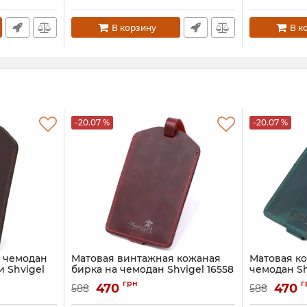
В корзину
В к
-20.07 %
-20.07 %
 чемодан
Матовая винтажная кожаная
Матовая ко
 Shvigel
бирка на чемодан Shvigel 16558
чемодан Sh
Бордовый
Артикул:
16557
грн
г
470
470
588
588
Артикул:
16558