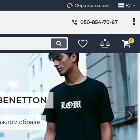
Обратная связь
Ру
050-854-70-67
0
 BENETTON
каждом образе