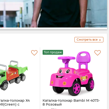
Смотреть все
Топ продаж
талка-толокар Х4
Каталка-толокар Bambi M 4073-
R(Green) с
8 Розовый
м