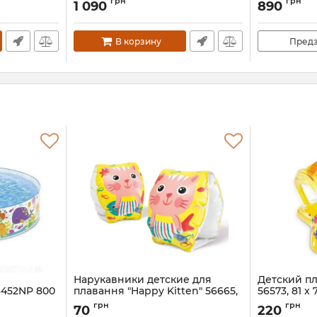
грн
грн
1 090
890
Артикул:
58417
Артикул:
412O
В корзину
Предз
Нарукавники детские для
Детский п
452NP 800
плавання "Happy Kitten" 56665,
56573, 81 x
20 x 15 см
Артикул:
5657
грн
грн
70
220
Артикул:
56665