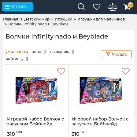
0
Меню
Главная
Детский мир
Игрушки
Игрушки для мальчиков
Волчки Infinity nado и Beyblade
Волчки Infinity nado и Beyblade
умолчанию
цене
названию
Фильтр
рейтингу
Игровой набор Волчок с
Игровой набор Волчок с
запуском Бейблейд
запуском Бейблейд
BY905A(Red) с ареной
BY905A(Blue) с ареной
грн
грн
310
310
Артикул:
BY905A(Red)
Артикул:
BY905A(Blue)