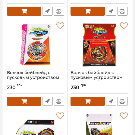
Артикул:
BOO169
Артикул:
B167
Волчок бейблейд с
Волчок бейблейд с
пусковым устройством
пусковым устройством
"Глайд рагнарок" B161
"Веном Диаболос" B145
грн
грн
Glide Ragnaruk
Venom Diablos
230
230
Артикул:
B161
Артикул:
B145