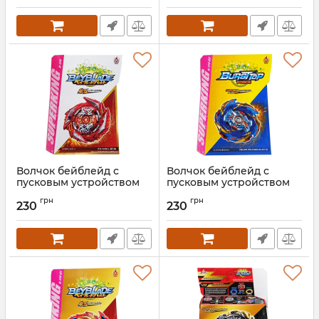
Волчок бейблейд с
Волчок бейблейд с
пусковым устройством
пусковым устройством
"Смертельный Соломон"
"Вулкан Гелиос" B174-02
грн
грн
B179 Death Solomon
Helios Volcano
230
230
Артикул:
B179
Артикул:
B174-02