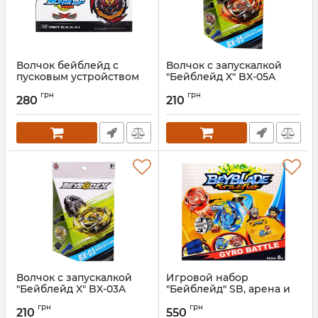
Волчок бейблейд с
Волчок с запускалкой
пусковым устройством
"Бейблейд X" BX-05A
"Динамит Белиал" B180
Артикул:
BX-05A
грн
грн
Dinamite Belial
280
210
Артикул:
B180
Волчок с запускалкой
Игровой набор
"Бейблейд X" BX-03A
"Бейблейд" SB, арена и
два волчка
Артикул:
BX-03A
грн
грн
210
550
Артикул:
SB