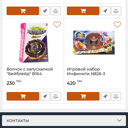
Волчок с запускалкой
Игровой набор
"Бейблейд" B164
Инфинити N826-3
комплект с двумя
Артикул:
B164
грн
грн
волчками (Вид 1)
230
420
Артикул:
826-3A
КОНТАКТЫ