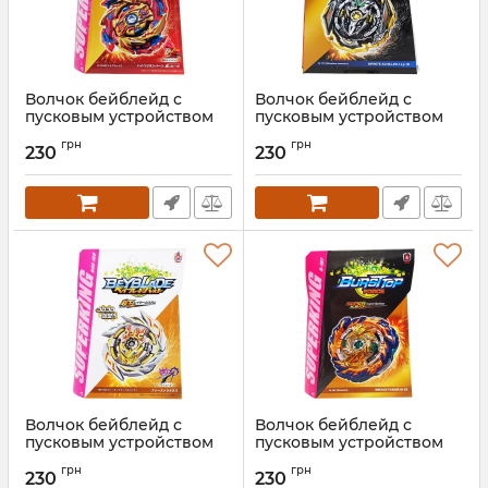
Волчок бейблейд с
Волчок бейблейд с
пусковым устройством
пусковым устройством
"Гиперион Берн" B174-01
"Инфинити Ахиллес"
грн
грн
Hyperion Burn
B173-02 Infinite Achilles
230
230
Артикул:
B174-01
Артикул:
B173-02
Волчок бейблейд с
Волчок бейблейд с
пусковым устройством
пусковым устройством
"Первый Уран" BOO169
"Мираж Фафнир" B167
грн
грн
First Uranus
Mirage Fabnir
230
230