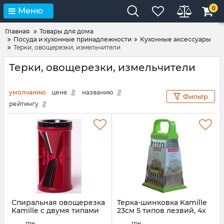
0
Меню
Главная
Товары для дома
Посуда и кухонные принадлежности
Кухонные аксессуары
Терки, овощерезки, измельчители
Терки, овощерезки, измельчители
умолчанию
цене
названию
Фильтр
рейтингу
Спиральная овощерезка
Терка-шинковка Kamille
Kamille с двумя типами
23см 5 типов лезвий, 4х
лезвий, разборная
гранная с пластиковой
грн
грн