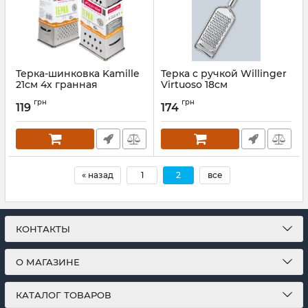
Терка-шинковка Kamille
Терка с ручкой Willinger
21см 4х гранная
Virtuoso 18см
монометаллическая
Артикул:
WL-350984
грн
грн
119
174
Артикул:
KM-7203
« назад
1
2
все
КОНТАКТЫ
О МАГАЗИНЕ
КАТАЛОГ ТОВАРОВ