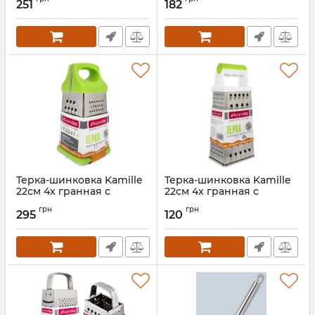
ручкой
251
182
Артикул:
KM-10087
Артикул:
KM-7200
Терка-шинковка Kamille
Терка-шинковка Kamille
22см 4х гранная с
22см 4х гранная с
пластиковой ручкой и
пластиковой ручкой
грн
грн
лотком
295
120
Артикул:
KM-7201
Артикул:
KM-7202