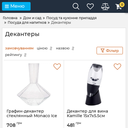
0
Меню
Головна
Дом и сад
Посуд та кухонне приладдя
Посуда для напитков
Декантеры
Декантеры
замовчуванням
ціною
назвою
Фільтр
рейтингу
Графин-декантер
Декантер для вина
стеклянный Monaco Ice
Kamille 15х7х5.5см
1600мл
акриловый с фильтром и
грн
грн
подставкой
708
481
Артикул:
BD-DC9021