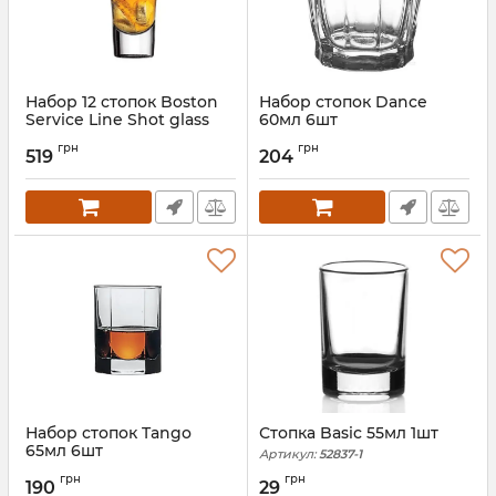
Набор 12 стопок Boston
Набор стопок Dance
Service Line Shot glass
60мл 6шт
60мл
Артикул:
42864
грн
грн
519
204
Артикул:
52194-12
Набор стопок Tango
Стопка Basic 55мл 1шт
65мл 6шт
Артикул:
52837-1
Артикул:
42294
грн
грн
190
29