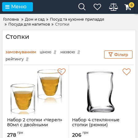
0
Меню
Головна
Дом и сад
Посуд та кухонне приладдя
Посуда для напитков
Стопки
Стопки
замовчуванням
ціною
назвою
Фільтр
рейтингу
Набор 2 стопки «Череп»
Набор 4 стеклянные
80мл с двойными
стопки (рюмки)
стенками
Pasabahce Amorf 50мл, в
грн
грн
подарочной коробке
278
206
Артикул:
ST-202-2