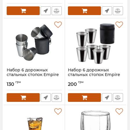
Набор 6 дорожных
Набор 6 дорожных
стальных стопок Empire
стальных стопок Empire
30мл в черном чехле
60мл в черном чехле
грн
грн
130
200
Артикул:
EM-3549
Артикул:
EM-3550