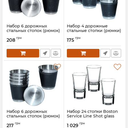
Набор 6 дорожных
Набор 4 дорожные
стальных стопок (рюмок)
стальные стопки (рюмки)
Dynasty 50мл в чехле
Dynasty 70мл в чехле
грн
грн
208
175
Артикул:
GA-10141
Артикул:
GA-10142
Набор 6 дорожных
Набор 24 стопки Boston
стальных стопок (рюмок)
Service Line Shot glass
Dynasty 70мл в чехле
40мл
грн
грн
217
1 029
Артикул:
GA-10143
Артикул:
PB-52174-1