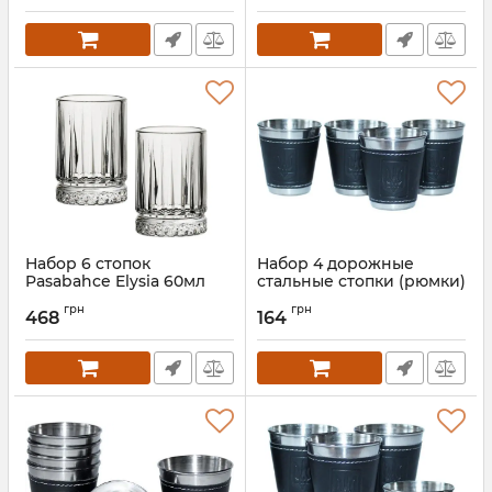
Артикул:
PB-420242
Набор 6 стопок
Набор 4 дорожные
Pasabahce Elysia 60мл
стальные стопки (рюмки)
Dynasty 50мл в чехле
Артикул:
PB-520242
грн
грн
468
164
Артикул:
GA-10140