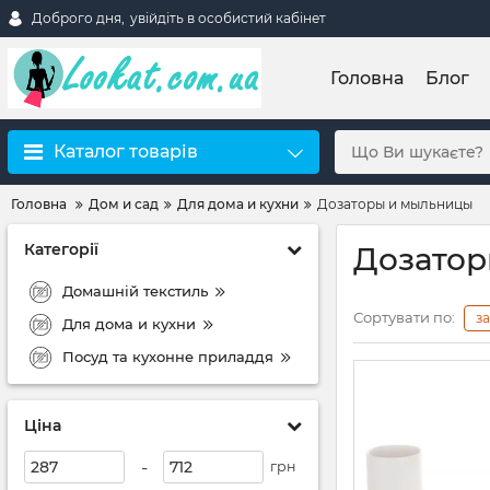
Доброго дня,
увійдіть в особистий кабінет
Головна
Блог
Каталог товарів
Головна
Дом и сад
Для дома и кухни
Дозаторы и мыльницы
Категорії
Дозатор
Домашній текстиль
Сортувати по:
з
Для дома и кухни
Посуд та кухонне приладдя
Ціна
-
грн