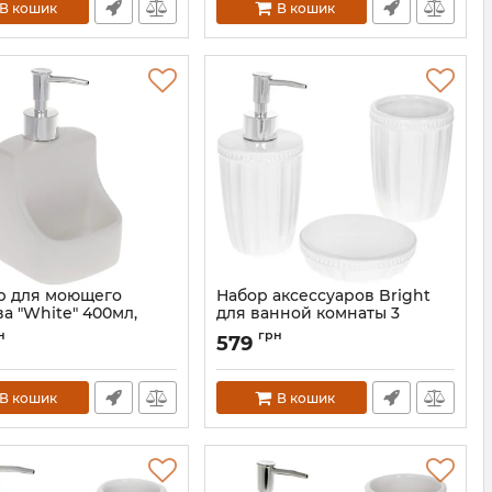
В кошик
В кошик
р для моющего
Набор аксессуаров Bright
а "White" 400мл,
для ванной комнаты 3
х18см с подставкой
предмета "Белая Готика"
н
грн
579
ки, белый
глянцевая керамика
BD-851-292
Артикул:
BD-304-975
В кошик
В кошик