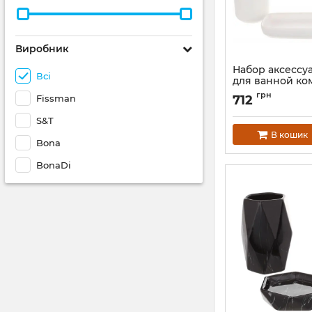
Виробник
Набор аксессуа
Всі
для ванной ко
и Черный" 3 пр
грн
Fissman
712
керамика
Артикул:
BD-851-32
S&T
В кошик
Bona
BonaDi