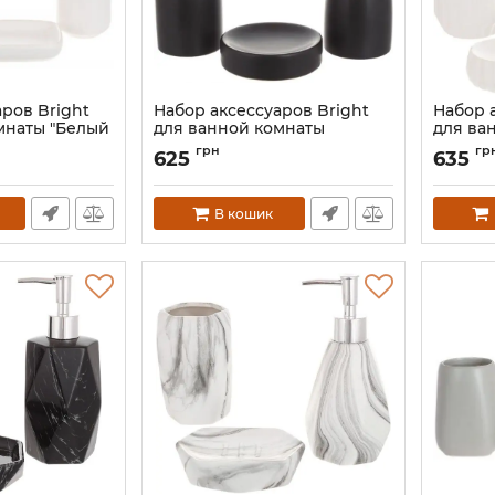
ров Bright
Набор аксессуаров Bright
Набор 
мнаты "Белый
для ванной комнаты
для ва
едмета,
"Черный Матовый" 3
"Молоч
грн
гр
625
635
предмета, керамика
предме
7
Артикул:
BD-851-325
Артикул:
В кошик