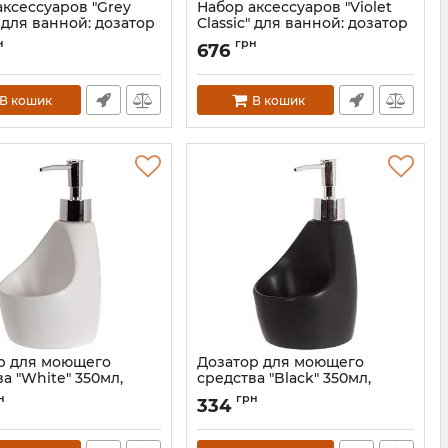
аксессуаров "Grey
Набор аксессуаров "Violet
" для ванной: дозатор
Classic" для ванной: дозатор
ла, стакан, мыльница
для мыла, стакан, мыльница
н
грн
676
BD-851-309
Артикул:
BD-851-308
В кошик
В кошик
р для моющего
Дозатор для моющего
а "White" 350мл,
средства "Black" 350мл,
5х18см с подставкой
10.5х9.5х18см с подставкой
н
грн
334
ки, белый
для губки, черный
BD-851-313
Артикул:
BD-851-312