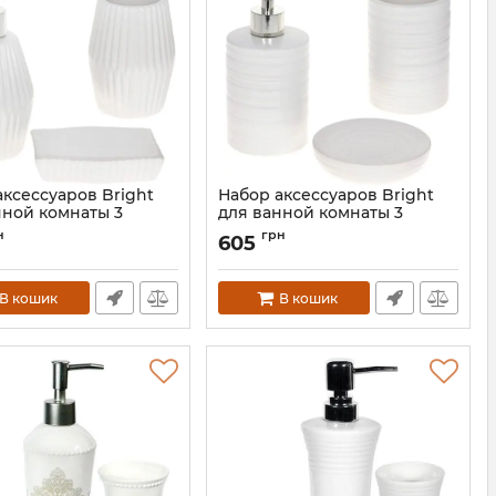
аксессуаров Bright
Набор аксессуаров Bright
нной комнаты 3
для ванной комнаты 3
та "Белый Луч"
предмета "Белый Камень"
н
грн
605
ка
керамика
BD-304-972
Артикул:
BD-304-971
В кошик
В кошик