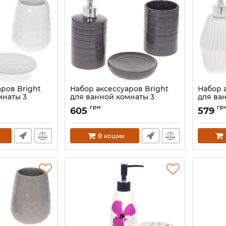
ров Bright
Набор аксессуаров Bright
Набор 
мнаты 3
для ванной комнаты 3
для ва
ый Камень"
предмета "Графит" керамика
предме
грн
гр
605
579
амика
керами
Артикул:
BD-304-973
4
Артикул:
В кошик