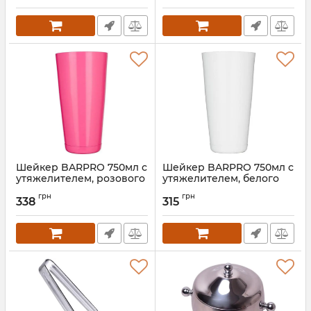
Артикул:
EM-3573
Артикул:
EM-1220
Шейкер BARPRO 750мл с
Шейкер BARPRO 750мл с
утяжелителем, розового
утяжелителем, белого
цвета
цвета
грн
грн
338
315
Артикул:
EM-1127
Артикул:
EM-1126