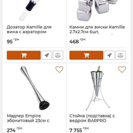
Дозатор Kamille для
Камни для виски Kamille
вина с аэратором
2.7х2.7см 6шт,
(гейзер) акриловый
охладительные кубики
грн
грн
из нержавеющей стали
95
468
Артикул:
KM-7797
Артикул:
KM-7793
Мадлер Empire
Стойка (подставка) с
эбонитовый 23см с
ведром BARPRO
зубцами и стальной
Hammered 89см для
грн
грн
ручкой
вина
274
7 755