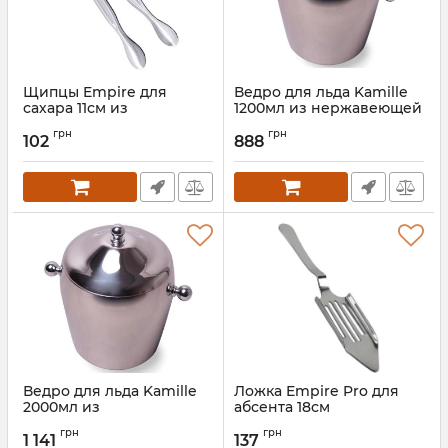
Щипцы Empire для
Ведро для льда Kamille
сахара 11см из
1200мл из нержавеющей
нержавеющей стали
стали с двойными
грн
грн
стенками и крышкой
102
888
Артикул:
EM-2500
Артикул:
KM-4355
Ведро для льда Kamille
Ложка Empire Pro для
2000мл из
абсента 18см
нержавеющей стали с
Артикул:
EM-0512
грн
грн
двойными стенками и
1 141
137