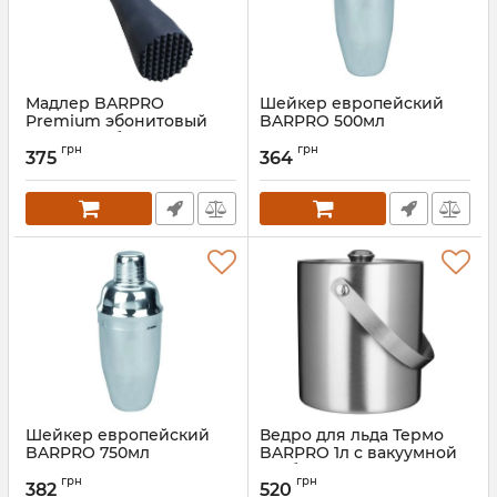
Мадлер BARPRO
Шейкер европейский
Premium эбонитовый
BARPRO 500мл
23.5см с зубцами
Артикул:
EM-0517
грн
грн
375
364
Артикул:
EM-0138
Шейкер европейский
Ведро для льда Термо
BARPRO 750мл
BARPRO 1л с вакуумной
колбой и крышкой
Артикул:
EM-1016
грн
грн
382
520
Артикул:
EM-1929