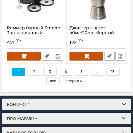
Риммер барный Empire
Джиггер Hauser
3-х секционный
40мл/20мл. Мерный
стакан из нержавеющей
Артикул:
EM-9901
грн
грн
стали
421
122
Артикул:
EM9726
1
2
3
4
5
...
13
все
вперед »
КОНТАКТИ
ПРО МАГАЗИН
КАТАЛОГ ТОВАРІВ