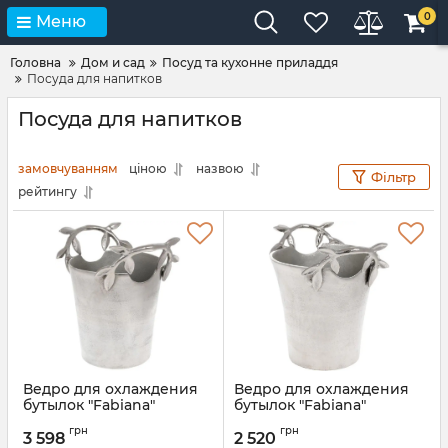
0
Меню
Головна
Дом и сад
Посуд та кухонне приладдя
Посуда для напитков
Посуда для напитков
замовчуванням
ціною
назвою
Фільтр
рейтингу
Ведро для охлаждения
Ведро для охлаждения
бутылок "Fabiana"
бутылок "Fabiana"
28х23х28см, металл,
25х20х23см, металл,
грн
грн
серебро
серебро
3 598
2 520