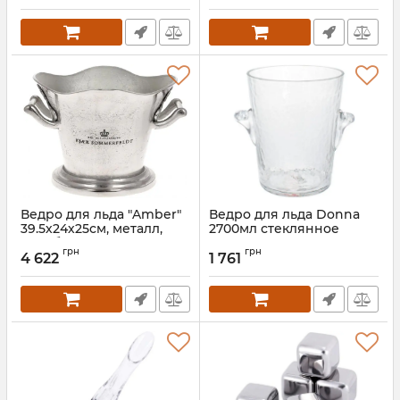
Артикул:
BD-438-142
Артикул:
BD-438-141
Ведро для льда "Amber"
Ведро для льда Donna
39.5х24х25см, металл,
2700мл стеклянное
серебро
Артикул:
BD-579-245
грн
грн
4 622
1 761
Артикул:
BD-438-119