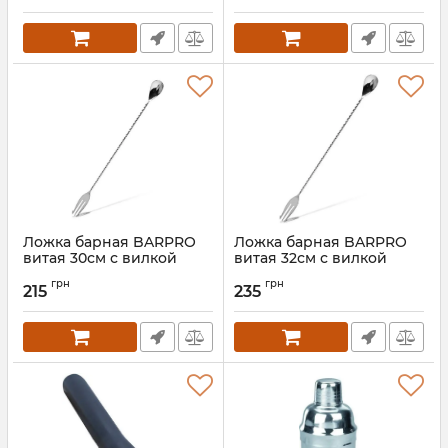
крышкой
Артикул:
KM-4356
Ложка барная BARPRO
Ложка барная BARPRO
витая 30см с вилкой
витая 32см с вилкой
(коктейльная ложка)
(коктейльная ложка)
грн
грн
215
235
Артикул:
EM-2528
Артикул:
EM-2598