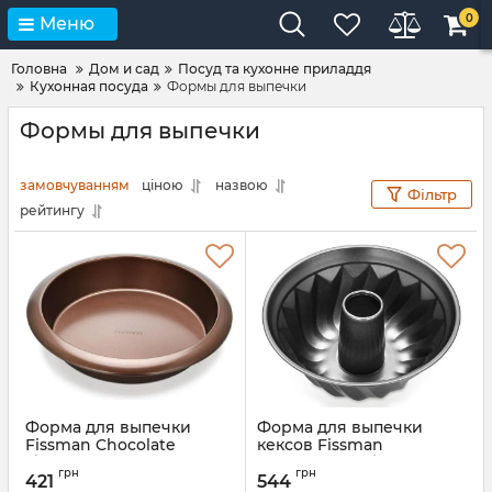
0
Меню
Головна
Дом и сад
Посуд та кухонне приладдя
Кухонная посуда
Формы для выпечки
Формы для выпечки
замовчуванням
ціною
назвою
Фільтр
рейтингу
Форма для выпечки
Форма для выпечки
Fissman Chocolate
кексов Fissman
Ø29.5х5см круглая с
Gingerbread Ø24.5х10.5см
грн
грн
антипригарным
с антипригарным
421
544