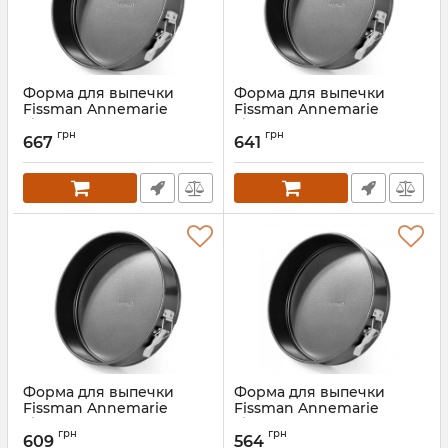
Форма для выпечки
Форма для выпечки
Fissman Annemarie
Fissman Annemarie
Ø28х6.8см разъемная с
Ø26х6.8см разъемная с
грн
грн
антипригарным
антипригарным
667
641
покрытием
покрытием
Артикул:
FN-5644
Артикул:
FN-5643
Форма для выпечки
Форма для выпечки
Fissman Annemarie
Fissman Annemarie
Ø24х6.8см разъемная с
Ø22х6.8см разъемная с
грн
грн
антипригарным
антипригарным
609
564