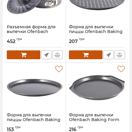
Разъемная форма для
Форма для выпечки
выпечки Ofenbach
пиццы Ofenbach Baking
Baking Form Ø26см со
Form Ø32х1.5см с
грн
грн
сменным дном, круглая
антипригарным
452
207
покрытием, круглая
Артикул:
NB-100708
Артикул:
NB-100707
Форма для выпечки
Форма для выпечки
пиццы Ofenbach Baking
Ofenbach Baking Form
Form Ø29х2см с
35х33.5х2.5см с
грн
грн
антипригарным
антипригарным
153
216