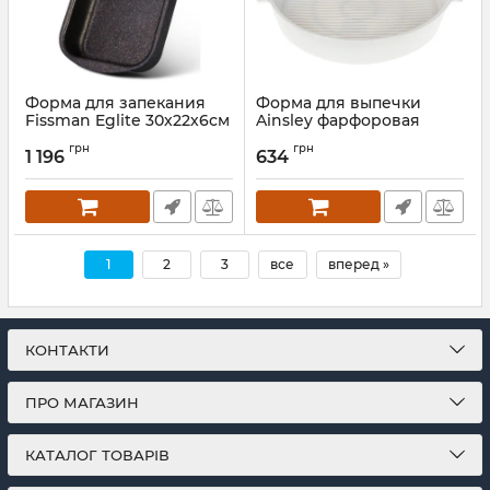
Форма для запекания
Форма для выпечки
Fissman Eglite 30х22х6см
Ainsley фарфоровая
круглая 30.7х27.2х5.8см с
Артикул:
FN-14201
грн
грн
ручками (белая)
1 196
634
Артикул:
BD-988-231
1
2
3
все
вперед »
КОНТАКТИ
ПРО МАГАЗИН
КАТАЛОГ ТОВАРІВ