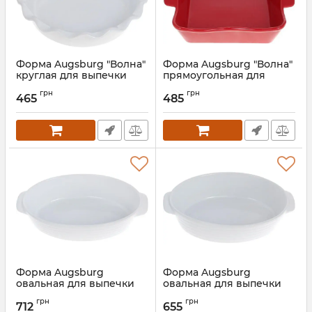
Форма Augsburg "Волна"
Форма Augsburg "Волна"
круглая для выпечки
прямоугольная для
25.5х6.3см керамическая
выпечки 29х23х7.5см
грн
грн
(белая)
керамическая (красная)
465
485
Артикул:
BD-319-350
Артикул:
BD-319-349
Форма Augsburg
Форма Augsburg
овальная для выпечки
овальная для выпечки
37х22.5х8.5см
35х22х8.5см
грн
грн
керамическая (белая)
керамическая (белая)
712
655