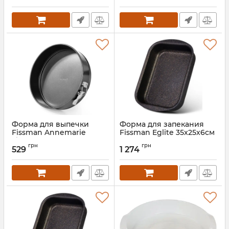
покрытием
покрытием
Артикул:
FN-5642
Артикул:
FN-5641
Форма для выпечки
Форма для запекания
Fissman Annemarie
Fissman Eglite 35х25х6см
Ø20х6.8см разъемная с
Артикул:
FN-14202
грн
грн
антипригарным
529
1 274
покрытием
Артикул:
FN-5640