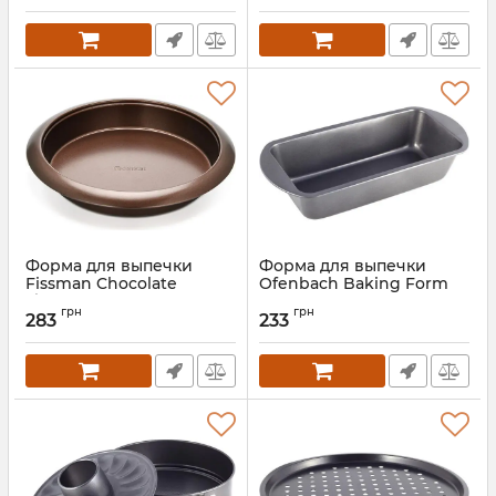
покрытием
покрытием
Артикул:
FN-5666
Артикул:
FN-5669
Форма для выпечки
Форма для выпечки
Fissman Chocolate
Ofenbach Baking Form
Ø27х4.5см круглая с
35х16х7.5см с
грн
грн
антипригарным
антипригарным
283
233
покрытием
покрытием,
прямоугольная
Артикул:
FN-5664
Артикул:
NB-100709