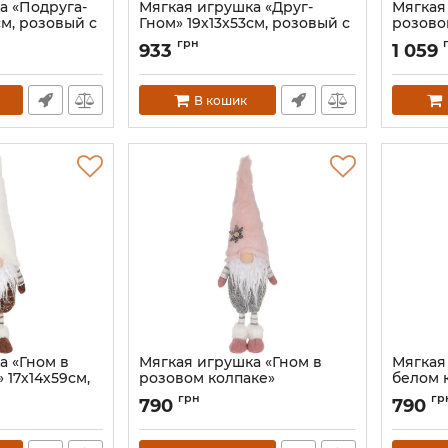
а «Подруга-
Мягкая игрушка «Друг-
Мягкая
см, розовый с
Гном» 19х13х53см, розовый с
розово
коричневым
18х12х5
грн
933
1 059
1-B
Артикул:
BD-877-291-G
Артикул:
В кошик
а «Гном в
Мягкая игрушка «Гном в
Мягкая
 17х14х59см,
розовом колпаке»
белом к
чневым
13х10х45см, розовый
белый 
грн
гр
790
790
5
Артикул:
BD-877-284
Артикул: