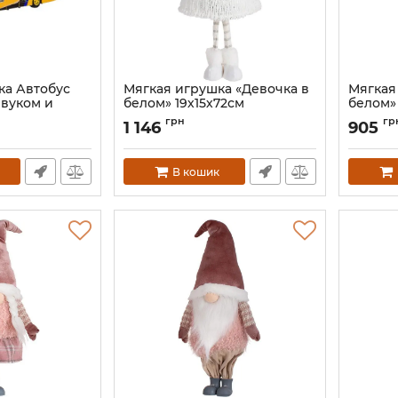
ка Автобус
Мягкая игрушка «Девочка в
Мягкая
звуком и
белом» 19х15х72см
белом» 
Артикул:
BD-877-295
Артикул:
грн
гр
1 146
905
LOW
В кошик