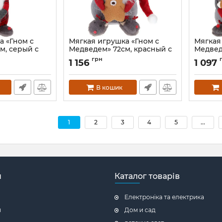
а «Гном с
Мягкая игрушка «Гном с
Мягкая
м, серый с
Медведем» 72см, красный с
Медвед
серым
серым
грн
1 156
1 097
3
Артикул:
BD-877-272
Артикул:
В кошик
1
2
3
4
5
...
н
Каталог товарів
Електроніка та електрика
я
Дом и сад