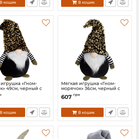
В кошик
В кошик
 игрушка «Гном-
Мягкая игрушка «Гном-
к» 49см, черный с
морячок» 36см, черный с
ми пайетками
золотыми пайетками
н
грн
607
BD-877-299
Артикул:
BD-877-298
В кошик
В кошик