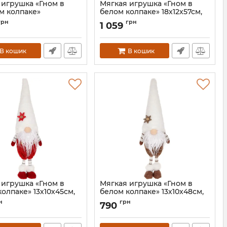
 игрушка «Гном в
Мягкая игрушка «Гном в
м колпаке»
белом колпаке» 18х12х57см,
7см, розовый с белым
белый с красным
грн
грн
1 059
BD-877-288
Артикул:
BD-877-287
В кошик
В кошик
 игрушка «Гном в
Мягкая игрушка «Гном в
олпаке» 13х10х45см,
белом колпаке» 13х10х48см,
с красным
белый с коричневым
н
грн
790
BD-877-283
Артикул:
BD-877-282