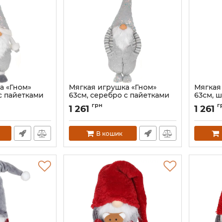
а «Гном»
Мягкая игрушка «Гном»
Мягкая
с пайетками
63см, серебро с пайетками
63см, 
9
Артикул:
BD-877-278
Артикул:
грн
г
1 261
1 261
В кошик