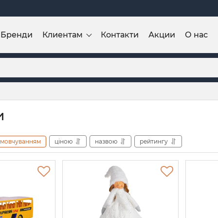
Бренди
Клиентам
Контакти
Акции
О нас
и
амовчуванням
ціною
назвою
рейтингу