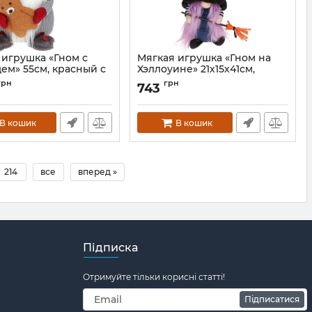
 игрушка «Гном с
Мягкая игрушка «Гном на
ем» 55см, красный с
Хэллоуине» 21х15х41см,
девочка
грн
грн
743
BD-877-271
Артикул:
BD-877-255-G
В кошик
В кошик
214
все
вперед »
Підписка
Отримуйте тільки корисні статті!
Підписатися