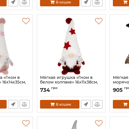
В кошик
а «Гном в
Мягкая игрушка «Гном в
Мягкая
 16х14х35см,
белом колпаке» 16х11х38см,
морячо
ым
белый с красным
золоты
грн
гр
734
905
1
Артикул:
BD-877-280
Артикул:
В кошик