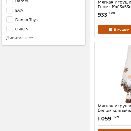
Bambi
Мягкая игрушк
Гном» 19х13х53
EVA
коричневым
грн
933
Артикул:
BD-877-29
Danko Toys
ORION
В кошик
Дивитись все
Мягкая игрушк
белом колпаке»
белый с кори
грн
1 059
Артикул:
BD-877-28