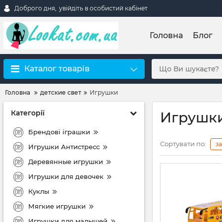
Доброго дня,
увійдіть в особистий кабінет
Головна
Блог
Каталог товарів
Головна
детские свет
Игрушки
Категорії
Игрушк
Брендові іграшки
Сортувати по:
з
Игрушки Антистресс
Деревянные игрушки
Игрушки для девочек
Куклы
Мягкие игрушки
Игрушки для малышей