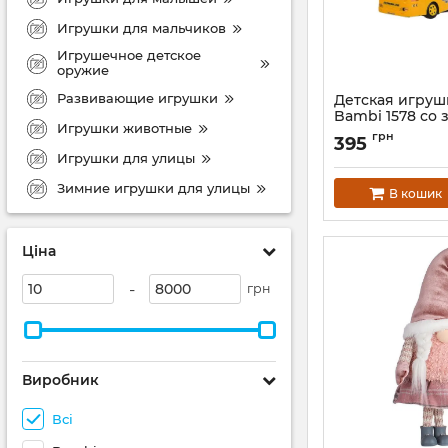
Игрушки для мальчиков
Игрушечное детское
оружие
Развивающие игрушки
Детская игруш
Bambi 1578 со 
Игрушки животные
светом
грн
395
Артикул:
1578(YEL
Игрушки для улицы
Зимние игрушки для улицы
В кошик
Ціна
-
грн
Виробник
Всі