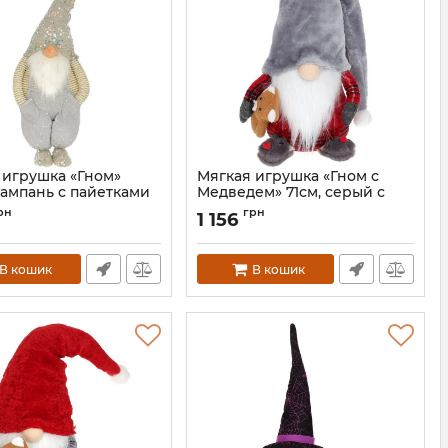
 игрушка «Гном»
Мягкая игрушка «Гном с
шампань с пайетками
Медведем» 71см, серый с
красным
BD-877-277
рн
грн
1 156
Артикул:
BD-877-274
В кошик
В кошик