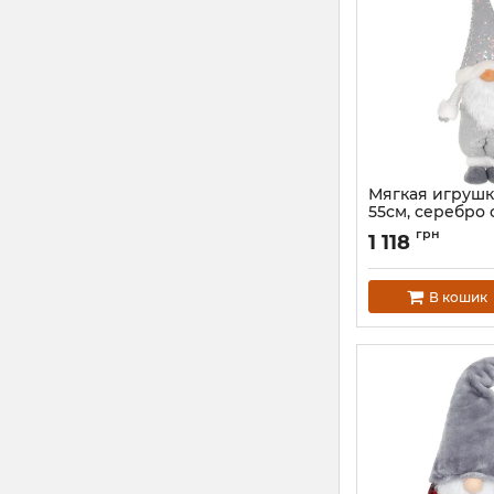
Мягкая игрушк
55см, серебро 
Артикул:
BD-877-27
грн
1 118
В кошик