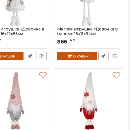
 игрушка «Девочка в
Мягкая игрушка «Девочка в
16х12х55см
белом» 16х11х64см
BD-877-294
Артикул:
BD-877-293
н
грн
866
В кошик
В кошик