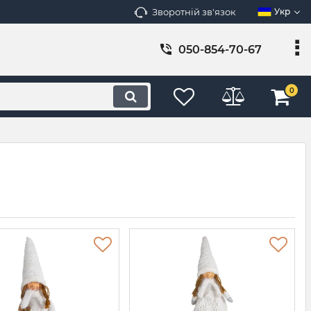
Зворотній зв'язок
Укр
050-854-70-67
0