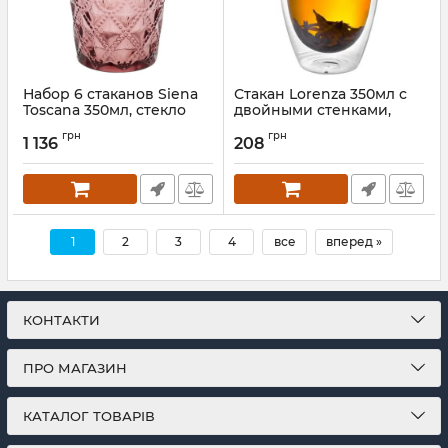
Набор 6 стаканов Siena
Стакан Lorenza 350мл с
Toscana 350мл, стекло
двойными стенками,
пурпурное
стеклянный термостакан
грн
грн
1 136
208
Артикул:
BD-581-033
Артикул:
ST-201-23
1
2
3
4
все
вперед »
КОНТАКТИ
ПРО МАГАЗИН
КАТАЛОГ ТОВАРІВ