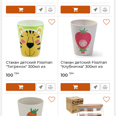
Стакан детский Fissman
Стакан детский Fissman
"Тигренок" 300мл из
"Клубничка" 300мл из
бамбукового волокна
бамбукового волокна
грн
грн
100
100
Артикул:
FN-8866
Артикул:
FN-8358