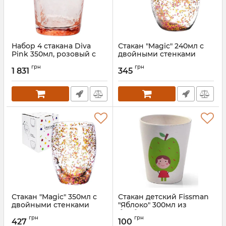
Набор 4 стакана Diva
Стакан "Magic" 240мл с
Pink 350мл, розовый с
двойными стенками
золотым кантом
Артикул:
ST-201-33
грн
грн
1 831
345
Артикул:
BD-579-251
Стакан "Magic" 350мл с
Стакан детский Fissman
двойными стенками
"Яблоко" 300мл из
бамбукового волокна
Артикул:
ST-201-34
грн
грн
427
100
Артикул:
FN-8364