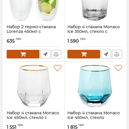
Набор 2 термо-стакана
Набор 4 стакана Monaco
Lorenza 450мл с
Ice 350мл, стекло с
двойными стенками,
серебряным кантом
грн
грн
стеклянные
635
1 590
Артикул:
BD-579-128
термостаканы
Артикул:
BD-599-105
Набор 4 стакана Monaco
Набор 4 стакана Monaco
Ice 450мл, стекло с
Ice 450мл, стекло
золотым кантом
голубой лед с золотым
грн
грн
кантом
1 551
1 815
Артикул:
BD-579-235