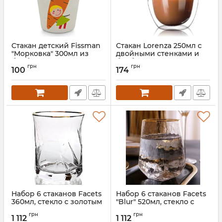
Стакан детский Fissman
Стакан Lorenza 250мл с
"Морковка" 300мл из
двойными стенками и
бамбукового волокна
бамбуковой крышкой
грн
грн
100
174
Артикул:
FN-8367
Артикул:
ST-201-25
Набор 6 стаканов Facets
Набор 6 стаканов Facets
360мл, стекло с золотым
"Blur" 520мл, стекло с
кантом
золотым кантом
грн
грн
1 112
1 112
Артикул:
ST-6699-3
Артикул:
ST-6699-5