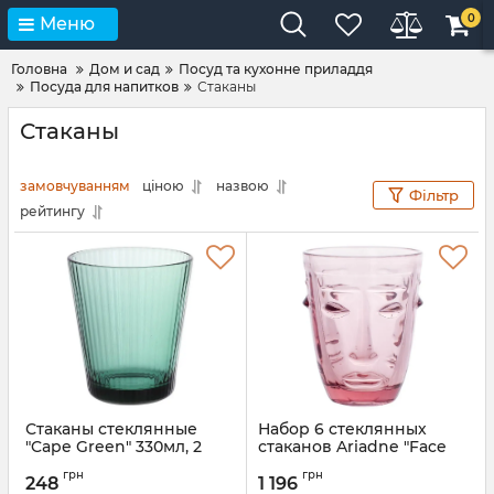
0
Меню
Головна
Дом и сад
Посуд та кухонне приладдя
Посуда для напитков
Стаканы
Стаканы
замовчуванням
ціною
назвою
Фільтр
рейтингу
Стаканы стеклянные
Набор 6 стеклянных
"Cape Green" 330мл, 2
стаканов Ariadne "Face
универсальных стакана
Pink" 250мл, темно-
грн
грн
в наборе
розовое стекло
248
1 196