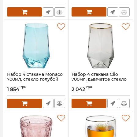
Артикул:
BD-579-232
Набор 4 стакана Monaco
Набор 4 стакана Clio
700мл, стекло голубой
700мл, дымчатое стекло
лед
с золотым кантом
грн
грн
1 854
2 042
Артикул:
BD-579-229
Артикул:
BD-579-222