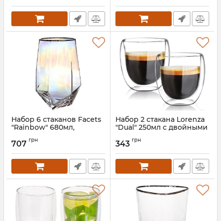
Набор 6 стаканов Facets
Набор 2 стакана Lorenza
"Rainbow" 680мл,
"Dual" 250мл с двойными
цветное стекло с
стенками, стеклянные
грн
грн
золотым кантом
термостаканы
707
343
Артикул:
ST-6699-1
Артикул:
ST-201-31