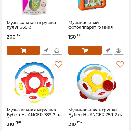
Музыкальная игрушка
Музыкальный
пульт 668-31
фотоаппарат "Умная
(Бирюзовый)
камера" PlaySmart 7435, 8
грн
грн
функций (Оранжевый)
200
150
Артикул:
668-31(Torquoise)
Артикул:
7435(Orange)
Музыкальная игрушка
Музыкальная игрушка
Бубен HUANGER 789-2 на
Бубен HUANGER 789-2 на
батарейках (Желтый)
батарейках (Красный)
грн
грн
210
210
Артикул:
789-2(Yellow)
Артикул:
789-2(Red)