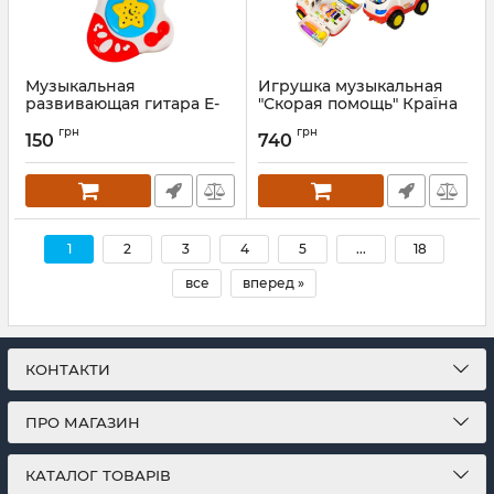
Музыкальная
Игрушка музыкальная
развивающая гитара Е-
"Скорая помощь" Країна
Нотка Bambi 60082 со
Іграшок KI-7046 с
грн
грн
звуком и светом
медицинскими
150
740
(Голубой)
инструментами
Артикул:
60082(Blue)
Артикул:
KI-7046
1
2
3
4
5
...
18
все
вперед »
КОНТАКТИ
ПРО МАГАЗИН
КАТАЛОГ ТОВАРІВ