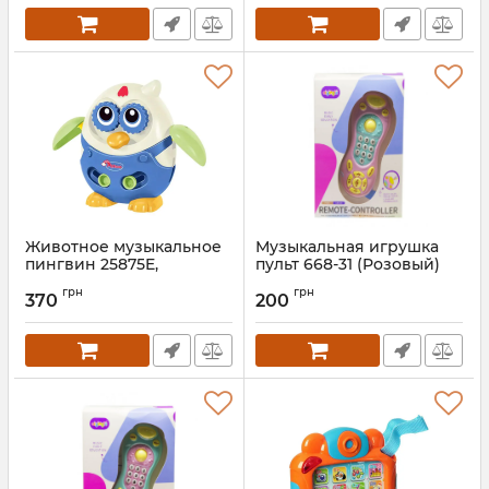
Животное музыкальное
Музыкальная игрушка
пингвин 25875E,
пульт 668-31 (Розовый)
19*20*9,5см
Артикул:
668-31(Pink)
грн
грн
370
200
Артикул:
25875E