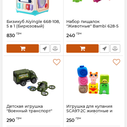
Бизикуб Aiyingle 668-108,
Набор пищалок
5 в 1 (Бирюзовый)
"Животные" Bambi 628-5
с шипиками
Артикул:
668-108(Turquoise)
грн
грн
830
240
Артикул:
628-5
Детская игрушка
Игрушка для купания
"Военный транспорт"
SCA97-2C животные и
ТехноК 7792 машинка с
фигуры 7шт, брызгалка
грн
грн
квадрокоптером
290
250
Артикул:
SCA97-2C
Артикул:
7792TXK