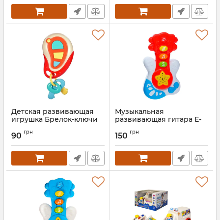
Детская развивающая
Музыкальная
игрушка Брелок-ключи
развивающая гитара Е-
Bambi 8010-9A
Нотка Bambi 60082 со
грн
грн
музыкальная
звуком и светом
90
150
(Красный)
Артикул:
8010-9A
Артикул:
60082(Red)