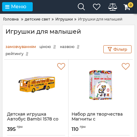
0
Меню
Головна
детские свет
Игрушки
Игрушки для малышей
Игрушки для малышей
замовчуванням
ціною
назвою
Фільтр
рейтингу
Детская игрушка
Набор для творчества
Автобус Bambi 1578 со
Магниты с
звуком и светом
термомозаики
грн
грн
"Животные" УМНЯШКА
395
110
Артикул:
1578(YELLOW
TM-018