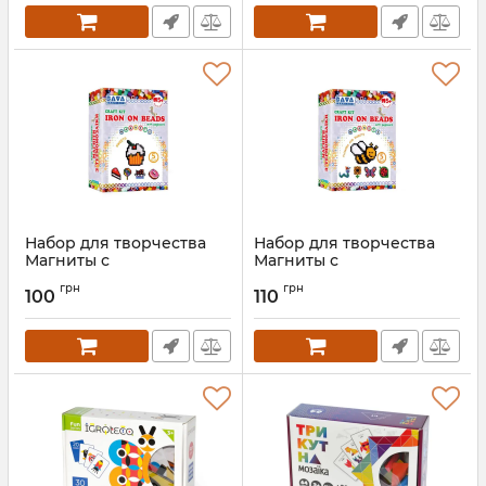
Артикул:
TM-018
Набор для творчества
Набор для творчества
Магниты с
Магниты с
термомозаики
термомозаики "Цветы-
грн
грн
"Сладости" УМНЯШКА
насекомые" УМНЯШКА
100
110
TM-017
TM-012
Артикул:
TM-017
Артикул:
TM-012