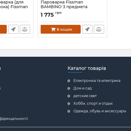
варка (для
Пароварка Fissman
ока) Fissman
BAMBINO 3 предмета
шкалой
Артикул:
FN-SS-5275
грн
1 775
В кошик
н
Каталог товарів
Електроніка та електрика
я
Дом и сад
детские свет
Хобби, спорт и отдых
Одежда, обувь и аксессуары
фіденцальності