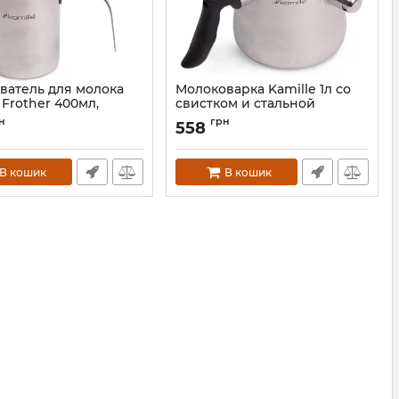
ватель для молока
Молоковарка Kamille 1л со
 Frother 400мл,
свистком и стальной
крышкой
н
грн
558
KM-5841
Артикул:
KM-5840
В кошик
В кошик