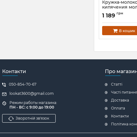
Кружка-молоко
кипячения мол
1.5л с мерной 
грн
1 189
Артикул:
FN-SS-5101
В кошик
Контакти
Про магази
050-854-70-67
Статті
Часті питанн
lookat3600@gmail.com
Доставка
Режим работы магазина:
ПН - ВС: с 9:00 до 19:00
Оплата
Контакти
Зворотній зв'язок
Політика кон