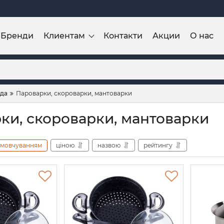
Бренди
Клиентам
Контакти
Акции
О нас
уда
Пароварки, скороварки, мантоварки
ки, скороварки, мантоварки
амовчуванням
ціною
назвою
рейтингу