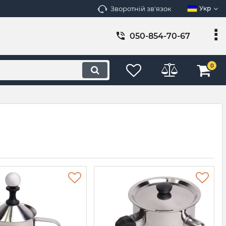
Зворотній зв'язок
Укр
050-854-70-67
0