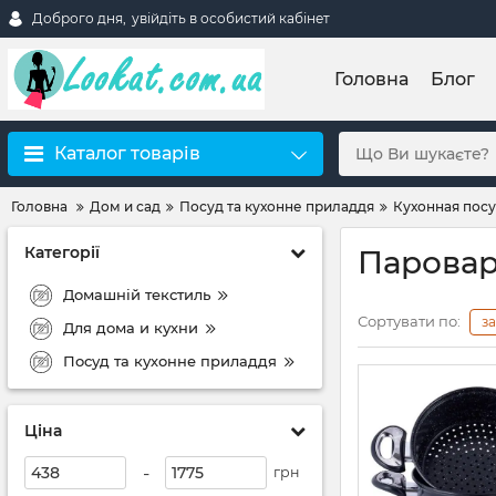
Доброго дня,
увійдіть в особистий кабінет
Головна
Блог
Каталог товарів
Головна
Дом и сад
Посуд та кухонне приладдя
Кухонная пос
Категорії
Паровар
Домашній текстиль
Сортувати по:
з
Для дома и кухни
Посуд та кухонне приладдя
Ціна
-
грн