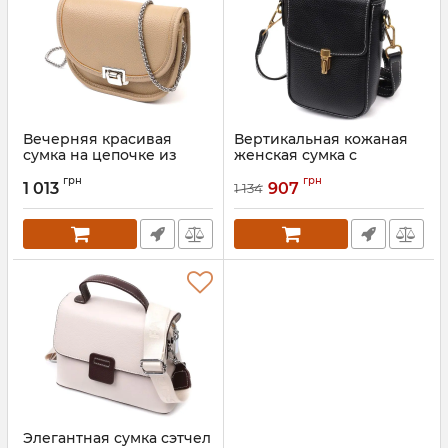
Вечерняя красивая
Вертикальная кожаная
сумка на цепочке из
женская сумка с
натуральной кожи 22108
клапаном Vintage 22308
грн
грн
Vintage Бежевая
Черная
1 013
907
1 134
Артикул:
22108
Артикул:
22308
Элегантная сумка сэтчел